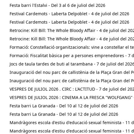
Festa barri l'Estalvi - Del 3 al 6 de juliol del 2026
Festival Cardemots - Laberta Delpoblet - 4 de juliol del 2026
Festival Cardemots - Laberta Delpoblet - 4 de juliol del 2026
Retrocine: Kill Bill: The Whole Bloody Affair - 4 de juliol del 20
Retrocine: Kill Bill: The Whole Bloody Affair - 4 de juliol del 20
Formació: Constel·lació organitzacionals: vine a constel·lar el 
Formació: Fiscalitat bàsica per a persones emprenedores - 7 de
Jocs de taula tardes de buti al tarambana - 7 de juliol del 202
Inauguració del nou parc de cal·listènia de la Plaça Gran del Po
Inauguració del nou parc de cal·listènia de la Plaça Gran del Po
VESPRES DE JULIOL 2026 . CIRC : L'ACTITUD - 7 de juliol del 20
VESPRES DE JULIOL 2026 : CINEMA A LA FRESCA "WOLFGANG" - 8
Festa barri La Granada - Del 10 al 12 de juliol del 2026
Festa barri La Granada - Del 10 al 12 de juliol del 2026
Mandràgores escola d'estiu d'educació sexual feminista - 11 de
Mandràgores escola d'estiu d'educació sexual feminista - 11 de