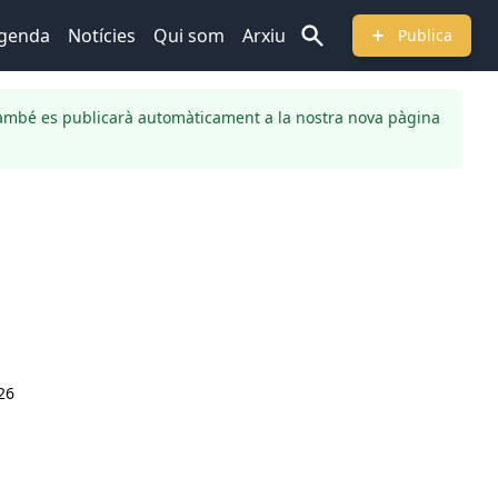
genda
Notícies
Qui som
Arxiu
Publica
ambé es publicarà automàticament a la nostra nova pàgina
026