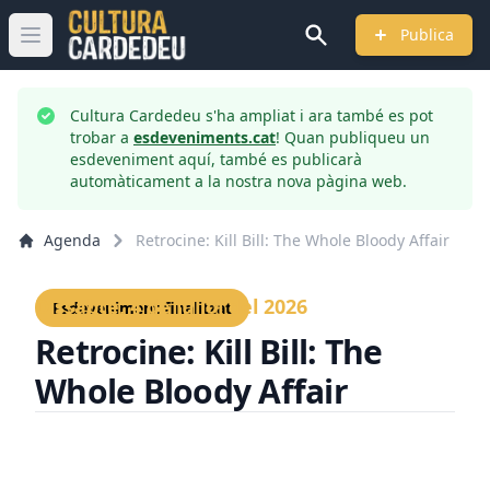
Publica
Obrir menú principal
Cultura Cardedeu s'ha ampliat i ara també es pot
trobar a
esdeveniments.cat
! Quan publiqueu un
esdeveniment aquí, també es publicarà
automàticament a la nostra nova pàgina web.
Agenda
Retrocine: Kill Bill: The Whole Bloody Affair
Dissabte, 4 de juliol del 2026
Esdeveniment finalitzat
Retrocine: Kill Bill: The
Whole Bloody Affair