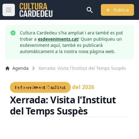
Publica
Obrir menú principal
Cultura Cardedeu s'ha ampliat i ara també es pot
trobar a
esdeveniments.cat
! Quan publiqueu un
esdeveniment aquí, també es publicarà
automàticament a la nostra nova pàgina web.
Agenda
Xerrada: Visita l'Institut del Temps Suspès
Dissabte, 28 de febrer del 2026
Esdeveniment finalitzat
Xerrada: Visita l'Institut
del Temps Suspès