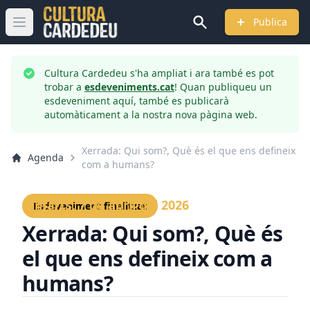
Publica
Obrir menú principal
Cultura Cardedeu s'ha ampliat i ara també es pot
trobar a
esdeveniments.cat
! Quan publiqueu un
esdeveniment aquí, també es publicarà
automàticament a la nostra nova pàgina web.
Xerrada: Qui som?, Què és el que ens defineix
Agenda
com a humans?
Dimarts, 7 de abril del 2026
Esdeveniment finalitzat
Xerrada: Qui som?, Què és
el que ens defineix com a
humans?