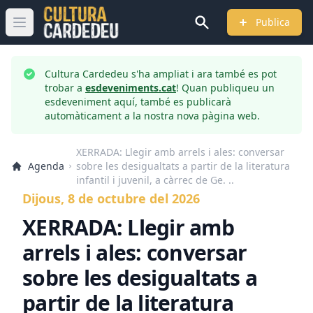
Publica
Obrir menú principal
Cultura Cardedeu s'ha ampliat i ara també es pot
trobar a
esdeveniments.cat
! Quan publiqueu un
esdeveniment aquí, també es publicarà
automàticament a la nostra nova pàgina web.
XERRADA: Llegir amb arrels i ales: conversar
Agenda
sobre les desigualtats a partir de la literatura
infantil i juvenil, a càrrec de Ge. ..
Dijous, 8 de octubre del 2026
XERRADA: Llegir amb
arrels i ales: conversar
sobre les desigualtats a
partir de la literatura