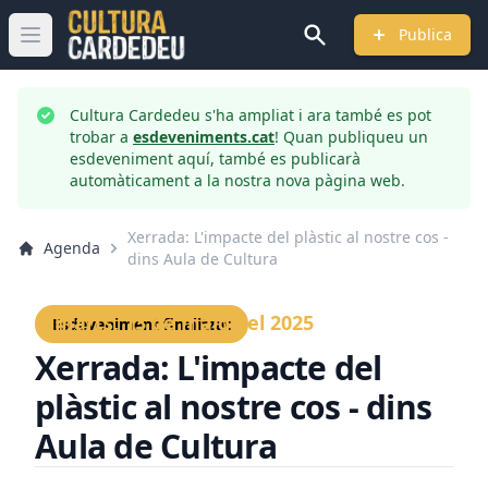
Publica
Obrir menú principal
Cultura Cardedeu s'ha ampliat i ara també es pot
trobar a
esdeveniments.cat
! Quan publiqueu un
esdeveniment aquí, també es publicarà
automàticament a la nostra nova pàgina web.
Xerrada: L'impacte del plàstic al nostre cos -
Agenda
dins Aula de Cultura
Dimarts, 13 de maig del 2025
Esdeveniment finalitzat
Xerrada: L'impacte del
plàstic al nostre cos - dins
Aula de Cultura