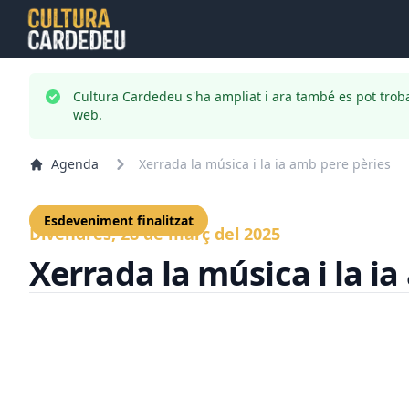
Cultura Cardedeu s'ha ampliat i ara també es pot trob
web.
Agenda
Xerrada la música i la ia amb pere pèries
Esdeveniment finalitzat
Divendres, 28 de març del 2025
Xerrada la música i la i