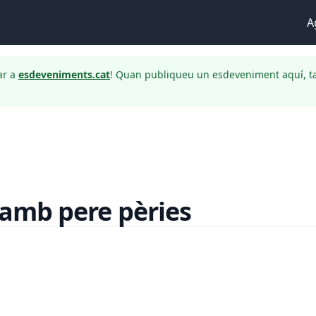
A
ar a
esdeveniments.cat
! Quan publiqueu un esdeveniment aquí, t
a amb pere pèries