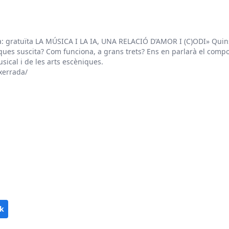
 gratuïta LA MÚSICA I LA IA, UNA RELACIÓ D’AMOR I (C)ODI» Quins 
ques suscita? Com funciona, a grans trets? Ens en parlarà el comp
sical i de les arts escèniques.
xerrada/
k