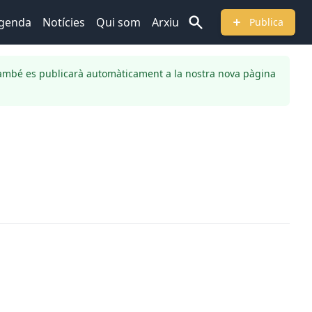
genda
Notícies
Qui som
Arxiu
Publica
ambé es publicarà automàticament a la nostra nova pàgina