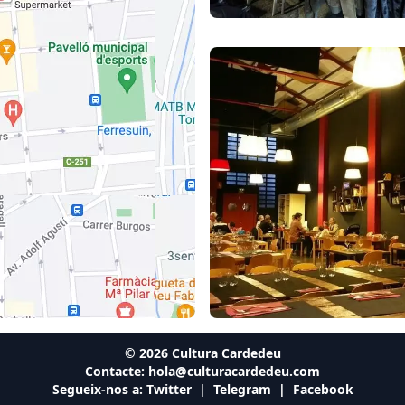
©
2026
Cultura Cardedeu
Contacte:
hola@culturacardedeu.com
Segueix-nos a:
Twitter
|
Telegram
|
Facebook