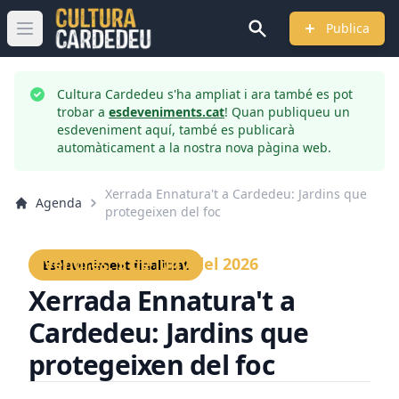
Publica
Obrir menú principal
Cultura Cardedeu s'ha ampliat i ara també es pot
trobar a
esdeveniments.cat
! Quan publiqueu un
esdeveniment aquí, també es publicarà
automàticament a la nostra nova pàgina web.
Xerrada Ennatura't a Cardedeu: Jardins que
Agenda
protegeixen del foc
Divendres, 5 de juny del 2026
Esdeveniment finalitzat
Xerrada Ennatura't a
Cardedeu: Jardins que
protegeixen del foc