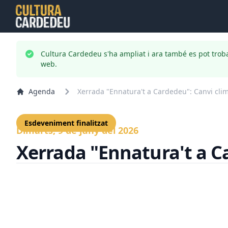
Cultura Cardedeu s'ha ampliat i ara també es pot trob
web.
Agenda
Xerrada "Ennatura't a Cardedeu": Canvi clim
Esdeveniment finalitzat
Dimarts, 9 de juny del 2026
Xerrada "Ennatura't a Ca