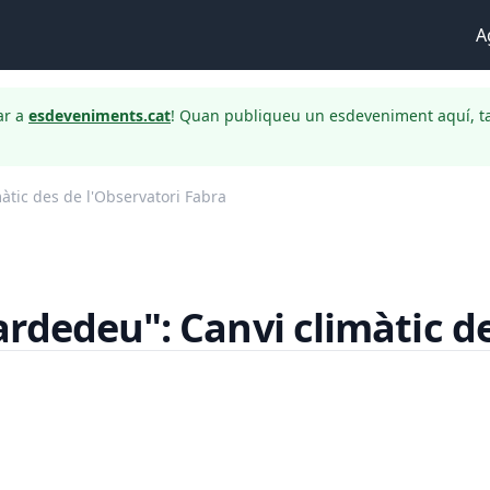
A
ar a
esdeveniments.cat
! Quan publiqueu un esdeveniment aquí, t
àtic des de l'Observatori Fabra
rdedeu": Canvi climàtic de