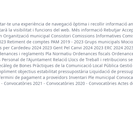
litar-te una experiència de navegació òptima i recollir informació a
arà la visibilitat i funcions del web. Més informació Rebutjar Acce
rn Organització municipal Consistori Comissions Informatives Comi
023 Retiment de comptes PAM 2019 - 2023 Grups municipals Mocio
unts per Cardedeu 2024 2023 Gent Pel Canvi 2024 2023 ERC 2024 202
rdenances i reglaments Pla Normatiu Ordenances fiscals Ordenanc
Personal de l'Ajuntament Relació Llocs de Treball i retribucions se
Decàleg de Bones Pràctiques de la Comunicació Local Pública Gesti
iment objectius estabilitat pressupostària Liquidació de pressu
ermini de pagament a proveïdors Inventari Ple municipal Convocatòr
- Convocatòries 2021 - Convocatòries 2020 - Convocatòries Actes del