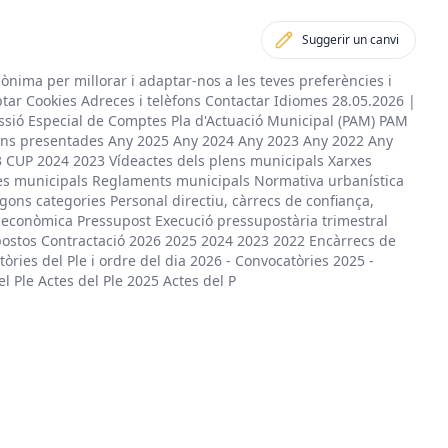
Suggerir un canvi
nònima per millorar i adaptar-nos a les teves preferències i
ptar Cookies Adreces i telèfons Contactar Idiomes 28.05.2026 |
ssió Especial de Comptes Pla d'Actuació Municipal (PAM) PAM
ns presentades Any 2025 Any 2024 Any 2023 Any 2022 Any
3 CUP 2024 2023 Vídeactes dels plens municipals Xarxes
es municipals Reglaments municipals Normativa urbanística
gons categories Personal directiu, càrrecs de confiança,
ó econòmica Pressupost Execució pressupostària trimestral
postos Contractació 2026 2025 2024 2023 2022 Encàrrecs de
ies del Ple i ordre del dia 2026 - Convocatòries 2025 -
 Ple Actes del Ple 2025 Actes del P