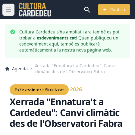
Publica
Obrir menú principal
Cultura Cardedeu s'ha ampliat i ara també es pot
trobar a
esdeveniments.cat
! Quan publiqueu un
esdeveniment aquí, també es publicarà
automàticament a la nostra nova pàgina web.
Xerrada "Ennatura't a Cardedeu": Canvi
Agenda
climàtic des de l'Observatori Fabra
Dimarts, 9 de juny del 2026
Esdeveniment finalitzat
Xerrada "Ennatura't a
Cardedeu": Canvi climàtic
des de l'Observatori Fabra