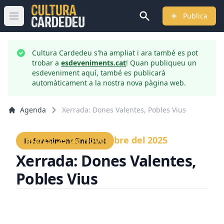
Publica
Obrir menú principal
Cultura Cardedeu s'ha ampliat i ara també es pot
trobar a
esdeveniments.cat
! Quan publiqueu un
esdeveniment aquí, també es publicarà
automàticament a la nostra nova pàgina web.
Agenda
Xerrada: Dones Valentes, Pobles Vius
Dimarts, 25 de novembre del 2025
Esdeveniment finalitzat
Xerrada: Dones Valentes,
Pobles Vius