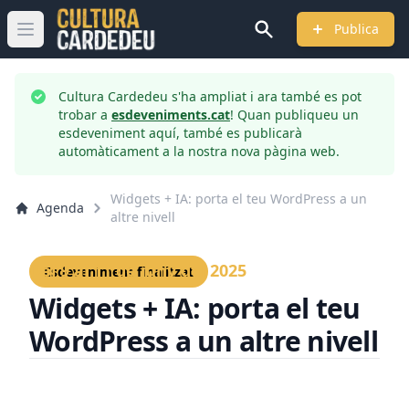
Publica
Obrir menú principal
Cultura Cardedeu s'ha ampliat i ara també es pot
trobar a
esdeveniments.cat
! Quan publiqueu un
esdeveniment aquí, també es publicarà
automàticament a la nostra nova pàgina web.
Widgets + IA: porta el teu WordPress a un
Agenda
altre nivell
Del 9 al 11 de juny del 2025
Esdeveniment finalitzat
Widgets + IA: porta el teu
WordPress a un altre nivell