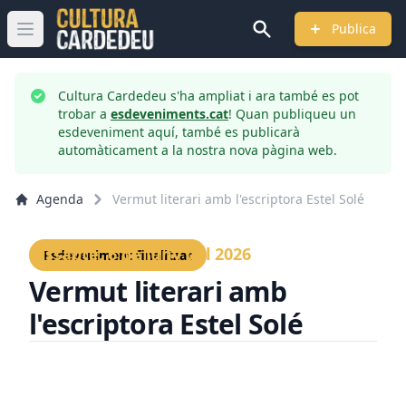
Publica
Obrir menú principal
Cultura Cardedeu s'ha ampliat i ara també es pot
trobar a
esdeveniments.cat
! Quan publiqueu un
esdeveniment aquí, també es publicarà
automàticament a la nostra nova pàgina web.
Agenda
Vermut literari amb l'escriptora Estel Solé
Dissabte, 6 de juny del 2026
Esdeveniment finalitzat
Vermut literari amb
l'escriptora Estel Solé