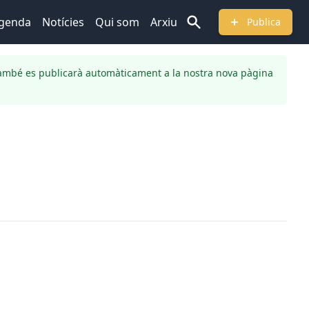
genda
Notícies
Qui som
Arxiu
Publica
ambé es publicarà automàticament a la nostra nova pàgina