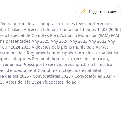
Suggerir un canvi
nònima per millorar i adaptar-nos a les teves preferències i
ptar Cookies Adreces i telèfons Contactar Idiomes 12.03.2026 |
ssió Especial de Comptes Pla d'Actuació Municipal (PAM) PAM
ns presentades Any 2025 Any 2024 Any 2023 Any 2022 Any
3 CUP 2024 2023 Vídeactes dels plens municipals Xarxes
es municipals Reglaments municipals Normativa urbanística
gons categories Personal directiu, càrrecs de confiança,
ó econòmica Pressupost Execució pressupostària trimestral
ll d'endeutament Compliment objectius estabilitat
e del dia 2026 - Convocatòries 2025 - Convocatòries 2024 -
25 Actes del Ple 2024 Vídeoactes Ple ac