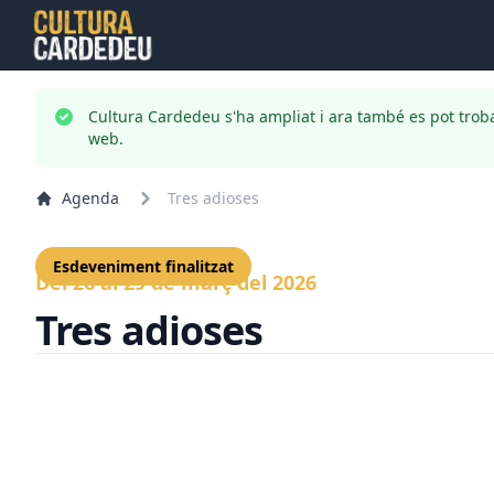
Cultura Cardedeu s'ha ampliat i ara també es pot trob
web.
Agenda
Tres adioses
Esdeveniment finalitzat
Del 26 al 29 de març del 2026
Tres adioses