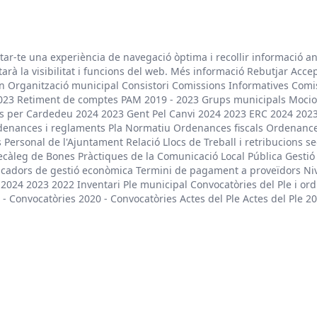
litar-te una experiència de navegació òptima i recollir informació a
arà la visibilitat i funcions del web. Més informació Rebutjar Acce
rn Organització municipal Consistori Comissions Informatives Comi
023 Retiment de comptes PAM 2019 - 2023 Grups municipals Mocio
unts per Cardedeu 2024 2023 Gent Pel Canvi 2024 2023 ERC 2024 202
rdenances i reglaments Pla Normatiu Ordenances fiscals Ordenanc
Personal de l'Ajuntament Relació Llocs de Treball i retribucions se
Decàleg de Bones Pràctiques de la Comunicació Local Pública Gesti
cadors de gestió econòmica Termini de pagament a proveïdors Nive
024 2023 2022 Inventari Ple municipal Convocatòries del Ple i ordr
- Convocatòries 2020 - Convocatòries Actes del Ple Actes del Ple 20