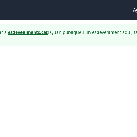
A
ar a
esdeveniments.cat
! Quan publiqueu un esdeveniment aquí, t