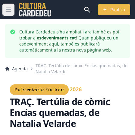
Publica
Obrir menú principal
Cultura Cardedeu s'ha ampliat i ara també es pot
trobar a
esdeveniments.cat
! Quan publiqueu un
esdeveniment aquí, també es publicarà
automàticament a la nostra nova pàgina web.
TRAÇ. Tertúlia de còmic Encías quemadas, de
Agenda
Natalia Velarde
Dijous, 28 de maig del 2026
Esdeveniment finalitzat
TRAÇ. Tertúlia de còmic
Encías quemadas, de
Natalia Velarde