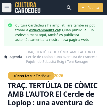
Publica
Obrir menú principal
Cultura Cardedeu s'ha ampliat i ara també es pot
trobar a
esdeveniments.cat
! Quan publiqueu un
esdeveniment aquí, també es publicarà
automàticament a la nostra nova pàgina web.
TRAÇ. TERTÚLIA DE CÒMIC AMB L’AUTOR El
Agenda
Cercle de Loplop : una aventura de Francesc
Pujols, de Sebastià Roig i Toni Benages
Dijous, 18 de juny del 2026
Esdeveniment finalitzat
TRAÇ. TERTÚLIA DE CÒMIC
AMB L’AUTOR El Cercle de
Loplop : una aventura de