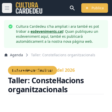
Publica
Obrir menú principal
Cultura Cardedeu s'ha ampliat i ara també es pot
trobar a
esdeveniments.cat
! Quan publiqueu un
esdeveniment aquí, també es publicarà
automàticament a la nostra nova pàgina web.
Agenda
Taller: Constel·lacions organitzacionals
Dimarts, 24 de febrer del 2026
Esdeveniment finalitzat
Taller: Constel·lacions
organitzacionals