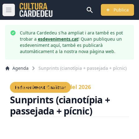
Publica
Obrir menú principal
Cultura Cardedeu s'ha ampliat i ara també es pot
trobar a
esdeveniments.cat
! Quan publiqueu un
esdeveniment aquí, també es publicarà
automàticament a la nostra nova pàgina web.
Agenda
Sunprints (cianotípia + passejada + pícnic)
Dissabte, 30 de maig del 2026
Esdeveniment finalitzat
Sunprints (cianotípia +
passejada + pícnic)