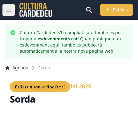
Publica
Obrir menú principal
Cultura Cardedeu s'ha ampliat i ara també es pot
trobar a
esdeveniments.cat
! Quan publiqueu un
esdeveniment aquí, també es publicarà
automàticament a la nostra nova pàgina web.
Agenda
Sorda
Divendres, 9 de maig del 2025
Esdeveniment finalitzat
Sorda