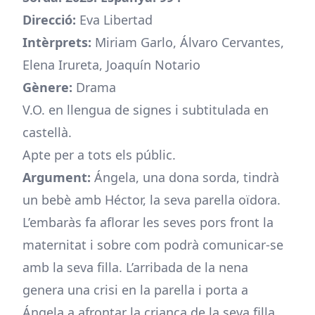
Direcció:
Eva Libertad
Intèrprets:
Miriam Garlo, Álvaro Cervantes,
Elena Irureta, Joaquín Notario
Gènere:
Drama
V.O. en llengua de signes i subtitulada en
castellà.
Apte per a tots els públic.
Argument:
Ángela, una dona sorda, tindrà
un bebè amb Héctor, la seva parella oïdora.
L’embaràs fa aflorar les seves pors front la
maternitat i sobre com podrà comunicar-se
amb la seva filla. L’arribada de la nena
genera una crisi en la parella i porta a
Ángela a afrontar la criança de la seva filla