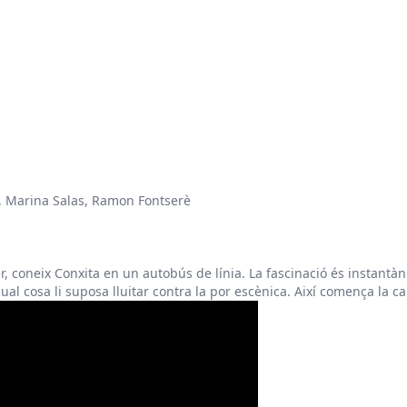
, Marina Salas, Ramon Fontserè
er, coneix Conxita en un autobús de línia. La fascinació és instantàni
al cosa li suposa lluitar contra la por escènica. Així comença la ca