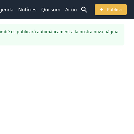
genda
Notícies
Qui som
Arxiu
Publica
ambé es publicarà automàticament a la nostra nova pàgina