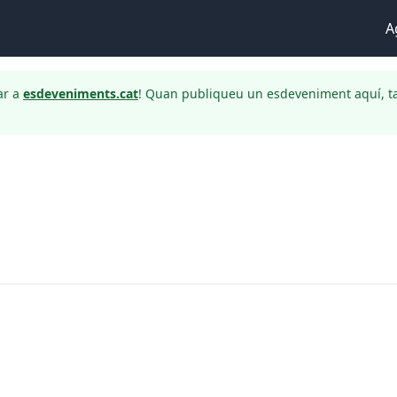
A
ar a
esdeveniments.cat
! Quan publiqueu un esdeveniment aquí, t