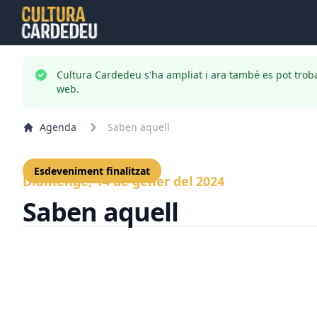
Cultura Cardedeu s'ha ampliat i ara també es pot trob
web.
Agenda
Saben aquell
Esdeveniment finalitzat
Diumenge, 14 de gener del 2024
Saben aquell