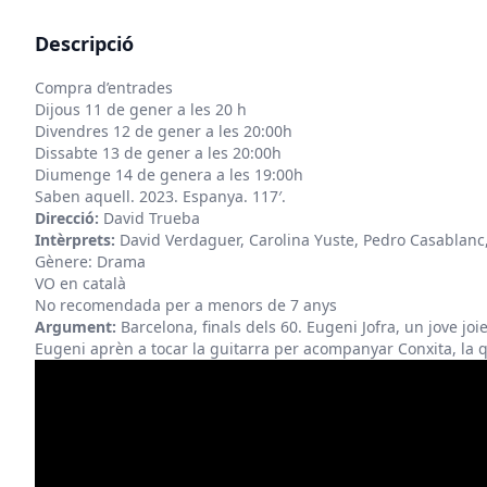
Descripció
Compra d’entrades
Dijous 11 de gener a les 20 h
Divendres 12 de gener a les 20:00h
Dissabte 13 de gener a les 20:00h
Diumenge 14 de genera a les 19:00h
Saben aquell. 2023. Espanya. 117′.
Direcció:
David Trueba
Intèrprets:
David Verdaguer, Carolina Yuste, Pedro Casablanc
Gènere: Drama
VO en català
No recomendada per a menors de 7 anys
Argument:
Barcelona, finals dels 60. Eugeni Jofra, un jove joi
Eugeni aprèn a tocar la guitarra per acompanyar Conxita, la qu