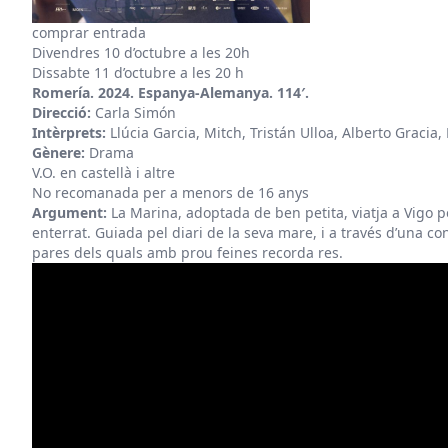
comprar entrada
Divendres 10 d’octubre a les 20h
Dissabte 11 d’octubre a les 20 h
Romería. 2024. Espanya-Alemanya. 114′.
Direcció:
Carla Simón
Intèrprets:
Llúcia Garcia, Mitch, Tristán Ulloa, Alberto Gracia
Gènere:
Drama
V.O. en castellà i altre
No recomanada per a menors de 16 anys
Argument:
La Marina, adoptada de ben petita, viatja a Vigo p
enterrat. Guiada pel diari de la seva mare, i a través d’una c
pares dels quals amb prou feines recorda res.