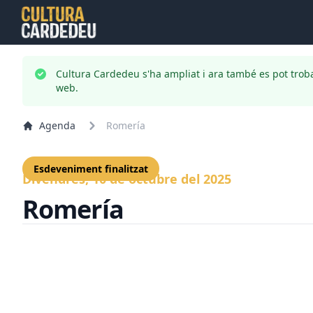
Cultura Cardedeu s'ha ampliat i ara també es pot trob
web.
Agenda
Romería
Esdeveniment finalitzat
Divendres, 10 de octubre del 2025
Romería