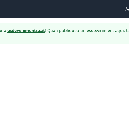
A
ar a
esdeveniments.cat
! Quan publiqueu un esdeveniment aquí, t