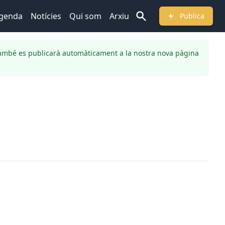
genda
Notícies
Qui som
Arxiu
Publica
ambé es publicarà automàticament a la nostra nova pàgina