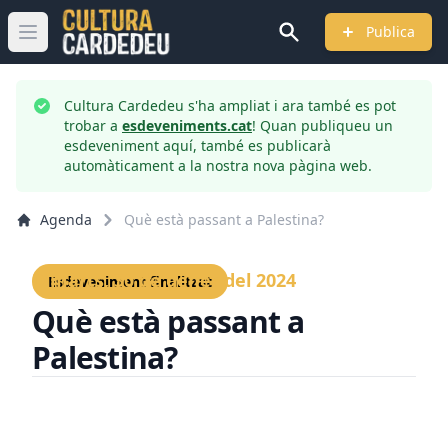
Publica
Obrir menú principal
Cultura Cardedeu s'ha ampliat i ara també es pot
trobar a
esdeveniments.cat
! Quan publiqueu un
esdeveniment aquí, també es publicarà
automàticament a la nostra nova pàgina web.
Agenda
Què està passant a Palestina?
Dimarts, 30 de gener del 2024
Esdeveniment finalitzat
Què està passant a
Palestina?