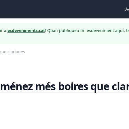
A
ar a
esdeveniments.cat
! Quan publiqueu un esdeveniment aquí, t
que clarianes
jiménez més boires que cla