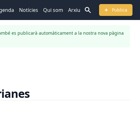
genda
Notícies
Qui som
Arxiu
Publica
ambé es publicarà automàticament a la nostra nova pàgina
rianes