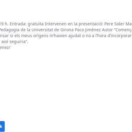
. Entrada: gratuïta Intervenen en la presentació: Pere Soler Mas
edagogia de la Universitat de Girona Paco Jiménez Autor “Comença
 pensar si els meus orígens m’havien ajudat o no a l’hora d’incorpo
així seguiria”.
enez/
k