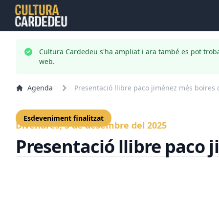
Cultura Cardedeu s'ha ampliat i ara també es pot trob
web.
Agenda
Presentació llibre paco jiménez més boires 
Esdeveniment finalitzat
Divendres, 5 de desembre del 2025
Presentació llibre paco 