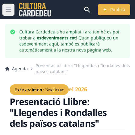
Publica
Obrir menú principal
Cultura Cardedeu s'ha ampliat i ara també es pot
trobar a
esdeveniments.cat
! Quan publiqueu un
esdeveniment aquí, també es publicarà
automàticament a la nostra nova pàgina web.
Presentació Llibre: "Llegendes i Rondalles dels
Agenda
països catalans"
Dimarts, 17 de març del 2026
Esdeveniment finalitzat
Presentació Llibre:
"Llegendes i Rondalles
dels països catalans"