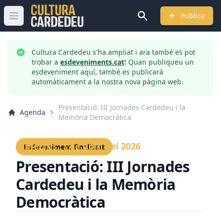
Publica
Obrir menú principal
Cultura Cardedeu s'ha ampliat i ara també es pot
trobar a
esdeveniments.cat
! Quan publiqueu un
esdeveniment aquí, també es publicarà
automàticament a la nostra nova pàgina web.
Presentació: III Jornades Cardedeu i la
Agenda
Memòria Democràtica
Dimecres, 1 de abril del 2026
Esdeveniment finalitzat
Presentació: III Jornades
Cardedeu i la Memòria
Democràtica