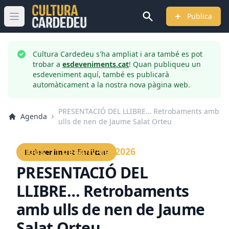
Publica
Obrir menú principal
Cultura Cardedeu s'ha ampliat i ara també es pot
trobar a
esdeveniments.cat
! Quan publiqueu un
esdeveniment aquí, també es publicarà
automàticament a la nostra nova pàgina web.
PRESENTACIÓ DEL LLIBRE… Retrobaments amb
Agenda
ulls de nen de Jaume Salat Orteu
Dijous, 11 de juny del 2026
Esdeveniment finalitzat
PRESENTACIÓ DEL
LLIBRE… Retrobaments
amb ulls de nen de Jaume
Salat Orteu