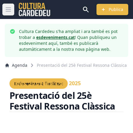
Publica
Obrir menú principal
Cultura Cardedeu s'ha ampliat i ara també es pot
trobar a
esdeveniments.cat
! Quan publiqueu un
esdeveniment aquí, també es publicarà
automàticament a la nostra nova pàgina web.
Agenda
Presentació del 25è Festival Ressona Clàssica
Dijous, 20 de març del 2025
Esdeveniment finalitzat
Presentació del 25è
Festival Ressona Clàssica