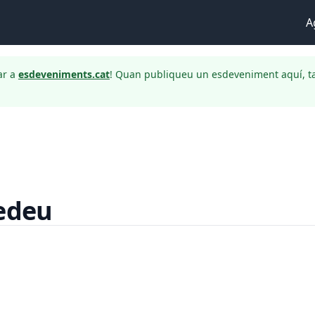
A
ar a
esdeveniments.cat
! Quan publiqueu un esdeveniment aquí, t
dedeu