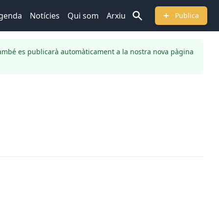
genda
Notícies
Qui som
Arxiu
Publica
ambé es publicarà automàticament a la nostra nova pàgina