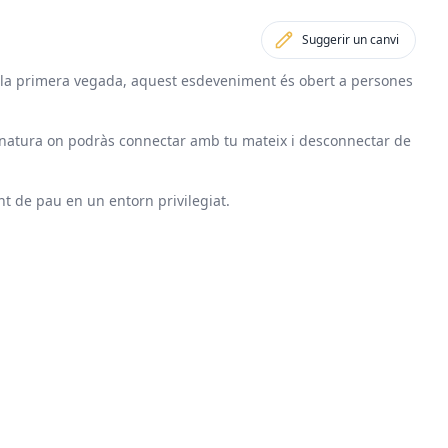
Suggerir un canvi
 és la primera vegada, aquest esdeveniment és obert a persones
de natura on podràs connectar amb tu mateix i desconnectar de
nt de pau en un entorn privilegiat.