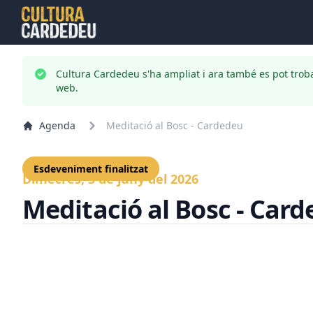
Cultura Cardedeu s'ha ampliat i ara també es pot trob
web.
Agenda
Meditació al Bosc - Cardedeu
Esdeveniment finalitzat
Dimecres, 3 de juny del 2026
Meditació al Bosc - Car