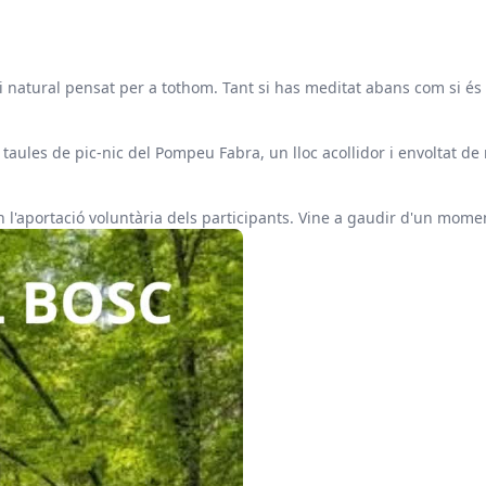
spai natural pensat per a tothom. Tant si has meditat abans com si
 taules de pic-nic del Pompeu Fabra, un lloc acollidor i envoltat 
en l'aportació voluntària dels participants. Vine a gaudir d'un mome