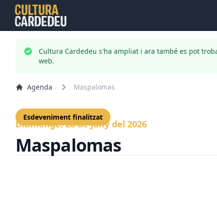
Cultura Cardedeu s'ha ampliat i ara també es pot trob
web.
Agenda
Maspalomas
Esdeveniment finalitzat
Diumenge, 28 de juny del 2026
Maspalomas