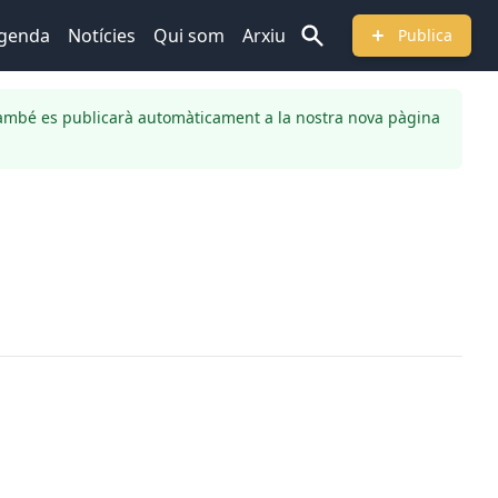
genda
Notícies
Qui som
Arxiu
Publica
ambé es publicarà automàticament a la nostra nova pàgina