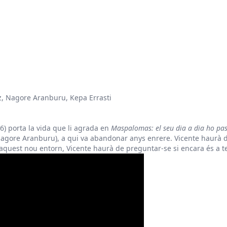
z, Nagore Aranburu, Kepa Errasti
6) porta la vida que li agrada en
Maspalomas: el seu dia a dia ho pass
agore Aranburu), a qui va abandonar anys enrere. Vicente haurà d
En aquest nou entorn, Vicente haurà de preguntar-se si encara és a 