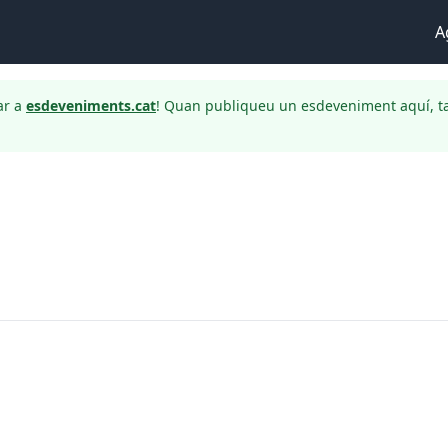
A
ar a
esdeveniments.cat
! Quan publiqueu un esdeveniment aquí, t