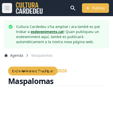
Publica
Obrir menú principal
Cultura Cardedeu s'ha ampliat i ara també es pot
trobar a
esdeveniments.cat
! Quan publiqueu un
esdeveniment aquí, també es publicarà
automàticament a la nostra nova pàgina web.
Agenda
Maspalomas
Dijous, 25 de juny del 2026
Esdeveniment finalitzat
Maspalomas