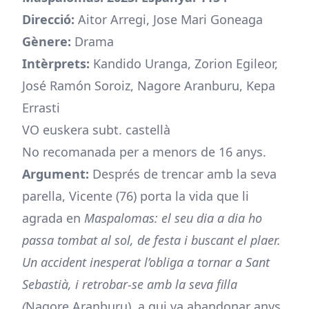
Direcció:
Aitor Arregi, Jose Mari Goneaga
Gènere:
Drama
Intèrprets:
Kandido Uranga, Zorion Egileor,
José Ramón Soroiz, Nagore Aranburu, Kepa
Errasti
VO euskera subt. castellà
No recomanada per a menors de 16 anys.
Argument:
Després de trencar amb la seva
parella, Vicente (76) porta la vida que li
agrada en
Maspalomas: el seu dia a dia ho
passa tombat al sol, de festa i buscant el plaer.
Un accident inesperat l’obliga a tornar a Sant
Sebastià, i retrobar-se amb la seva filla
(
Nagore Aranburu), a qui va abandonar anys