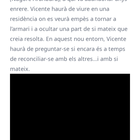
enrere. Vicente haurà de viure en una
residència on es veurà empès a tornar a
l’armari i a ocultar una part de si mateix que
creia resolta. En aquest nou entorn, Vicente
haurà de preguntar-se si encara és a temps
de reconciliar-se amb els altres…i amb si
mateix.