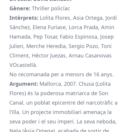
Gènere:
Thriller policíac
Intèrprets:
Lolita Flores, Asia Ortega, Jordi
Sánchez, Elena Furiase, Lorca Prada, Amin
Hamada, Pep Tosar, Fabio Espinosa, Josep
Julien, Merche Heredia, Sergio Pozo, Toni
Climent, Héctor Juezas, Arnau Casanovas
VOcastellà.
No recomanada per a menors de 16 anys.
Argument:
Mallorca, 2007. Chusa (Lolita
Flores) és la poderosa matriarca de Son
Canal, un poblat epicentre del narcotràfic a
l’illa. Un projecte immobiliari amenaça la
seva poder i el seu imperi. La seva neboda,
Nela (Àsia Ortega), acabada de sortir de