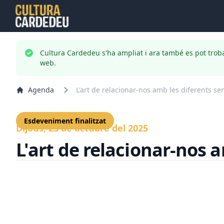
Cultura Cardedeu s'ha ampliat i ara també es pot trob
web.
Agenda
L'art de relacionar-nos amb les diferents sen
Esdeveniment finalitzat
Dijous, 23 de octubre del 2025
L'art de relacionar-nos a