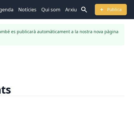
genda
Notícies
Qui som
Arxiu
Publica
ambé es publicarà automàticament a la nostra nova pàgina
ats