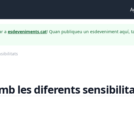
A
ar a
esdeveniments.cat
! Quan publiqueu un esdeveniment aquí, t
sibilitats
mb les diferents sensibilit