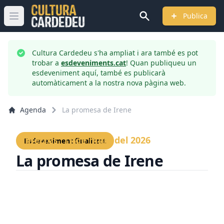
Publica
Obrir menú principal
Cultura Cardedeu s'ha ampliat i ara també es pot
trobar a
esdeveniments.cat
! Quan publiqueu un
esdeveniment aquí, també es publicarà
automàticament a la nostra nova pàgina web.
Agenda
La promesa de Irene
Dimecres, 11 de març del 2026
Esdeveniment finalitzat
La promesa de Irene