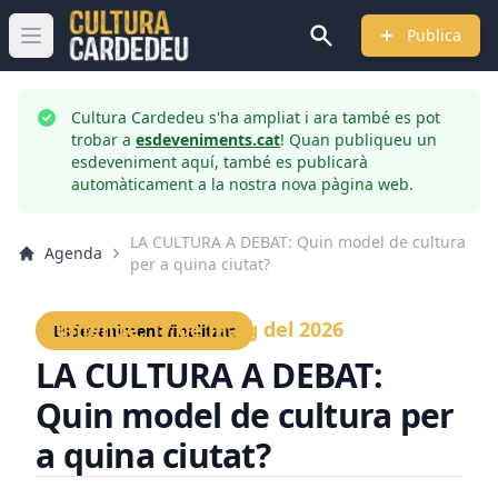
Publica
Obrir menú principal
Cultura Cardedeu s'ha ampliat i ara també es pot
trobar a
esdeveniments.cat
! Quan publiqueu un
esdeveniment aquí, també es publicarà
automàticament a la nostra nova pàgina web.
LA CULTURA A DEBAT: Quin model de cultura
Agenda
per a quina ciutat?
Diumenge, 17 de maig del 2026
Esdeveniment finalitzat
LA CULTURA A DEBAT:
Quin model de cultura per
a quina ciutat?