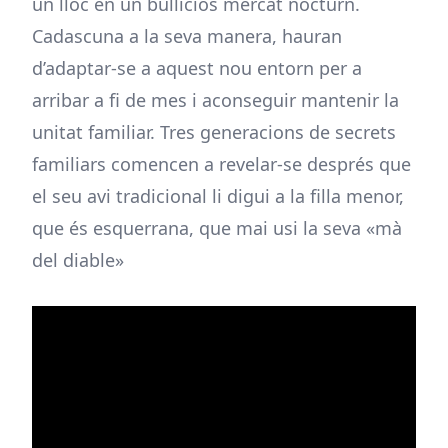
un lloc en un bulliciós mercat nocturn.
Cadascuna a la seva manera, hauran
d’adaptar-se a aquest nou entorn per a
arribar a fi de mes i aconseguir mantenir la
unitat familiar. Tres generacions de secrets
familiars comencen a revelar-se després que
el seu avi tradicional li digui a la filla menor,
que és esquerrana, que mai usi la seva «mà
del diable»