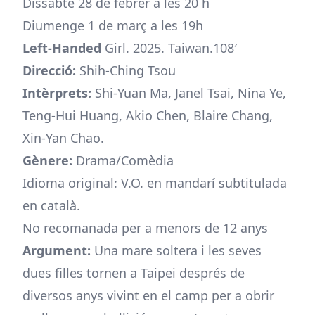
Dissabte 28 de febrer a les 20 h
Diumenge 1 de març a les 19h
Left-Handed
Girl. 2025. Taiwan.108′
Direcció:
Shih-Ching Tsou
Intèrprets:
Shi-Yuan Ma, Janel Tsai, Nina Ye,
Teng-Hui Huang, Akio Chen, Blaire Chang,
Xin-Yan Chao.
Gènere:
Drama/Comèdia
Idioma original: V.O. en mandarí subtitulada
en català.
No recomanada per a menors de 12 anys
Argument:
Una mare soltera i les seves
dues filles tornen a Taipei després de
diversos anys vivint en el camp per a obrir