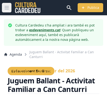
Publica
Obrir menú principal
Cultura Cardedeu s'ha ampliat i ara també es pot
trobar a
esdeveniments.cat
! Quan publiqueu un
esdeveniment aquí, també es publicarà
automàticament a la nostra nova pàgina web.
Juguem Ballant - Activitat Familiar a Can
Agenda
Canturri
Divendres, 23 de gener del 2026
Esdeveniment finalitzat
Juguem Ballant - Activitat
Familiar a Can Canturri