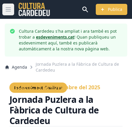
Publica
Obrir menú principal
Cultura Cardedeu s'ha ampliat i ara també es pot
trobar a
esdeveniments.cat
! Quan publiqueu un
esdeveniment aquí, també es publicarà
automàticament a la nostra nova pàgina web.
Jornada Puzlera a la Fàbrica de Cultura de
Agenda
Cardedeu
Dissabte, 15 de novembre del 2025
Esdeveniment finalitzat
Jornada Puzlera a la
Fàbrica de Cultura de
Cardedeu