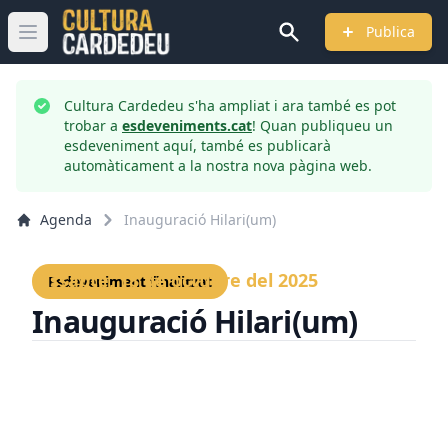
Publica
Obrir menú principal
Cultura Cardedeu s'ha ampliat i ara també es pot
trobar a
esdeveniments.cat
! Quan publiqueu un
esdeveniment aquí, també es publicarà
automàticament a la nostra nova pàgina web.
Agenda
Inauguració Hilari(um)
Dissabte, 18 de octubre del 2025
Esdeveniment finalitzat
Inauguració Hilari(um)