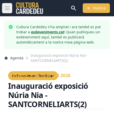
Publica
Obrir menú principal
Cultura Cardedeu s'ha ampliat i ara també es pot
trobar a
esdeveniments.cat
! Quan publiqueu un
esdeveniment aquí, també es publicarà
automàticament a la nostra nova pàgina web.
Inauguració exposició Núria Nia -
Agenda
SANTCORNELIARTS(2)
Dissabte, 6 de juny del 2026
Esdeveniment finalitzat
Inauguració exposició
Núria Nia -
SANTCORNELIARTS(2)