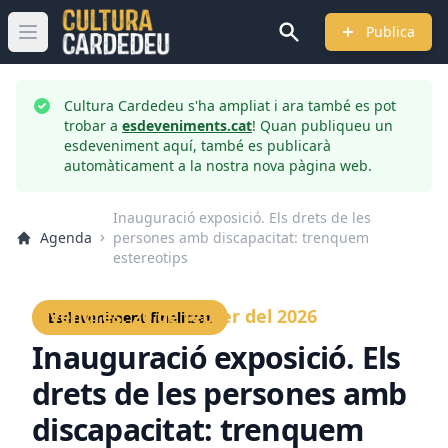
Publica
Obrir menú principal
Cultura Cardedeu s'ha ampliat i ara també es pot
trobar a
esdeveniments.cat
! Quan publiqueu un
esdeveniment aquí, també es publicarà
automàticament a la nostra nova pàgina web.
Inauguració exposició. Els drets de les
Agenda
persones amb discapacitat: trenquem
estereotips
Divendres, 20 de febrer del 2026
Esdeveniment finalitzat
Inauguració exposició. Els
drets de les persones amb
discapacitat: trenquem