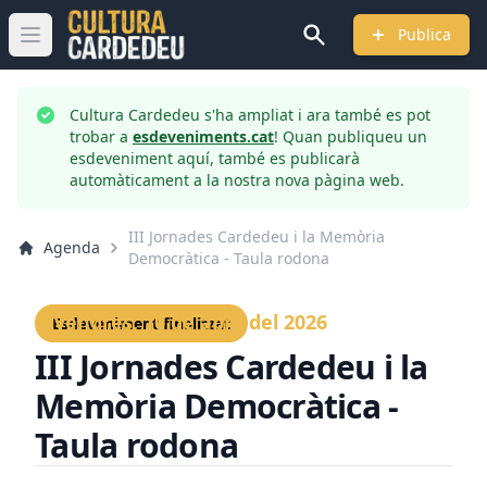
Publica
Obrir menú principal
Cultura Cardedeu s'ha ampliat i ara també es pot
trobar a
esdeveniments.cat
! Quan publiqueu un
esdeveniment aquí, també es publicarà
automàticament a la nostra nova pàgina web.
III Jornades Cardedeu i la Memòria
Agenda
Democràtica - Taula rodona
Divendres, 10 de abril del 2026
Esdeveniment finalitzat
III Jornades Cardedeu i la
Memòria Democràtica -
Taula rodona