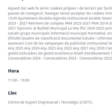
Aquest lloc web fa servir cookies pròpies i de tercers per faci
pautes de navegació. Navegar sense acceptar les cookies limit
13:45 Ajuntament Alcaldia Agenda institucional alcalde Gove
2023 - 2027 Retiment de comptes PAM 2023-2027 PAM 2019-2
2021 Opinions al Butlletí Municipal La Vila PSC 2024 2023 J
socials grups municipals Informació municipal Normativa: o
(POUM) Quadre de classificació documental Estudis i informes 
assessors Cost de les campanyes de publicitat institucional 
Any 2025 Any 2024 Any 2023 Any 2022 Any 2021 Any 2020 Compl
gestió Indicadors de gestió econòmica Nivell d'endeutament T
Convocatòries 2024 - Convocatòries 2023 - Convocatòries 2022 
Hora
11:00 - 13:00
Lloc
Centre de Suport Empresarial i Tecnològic (CSETC)