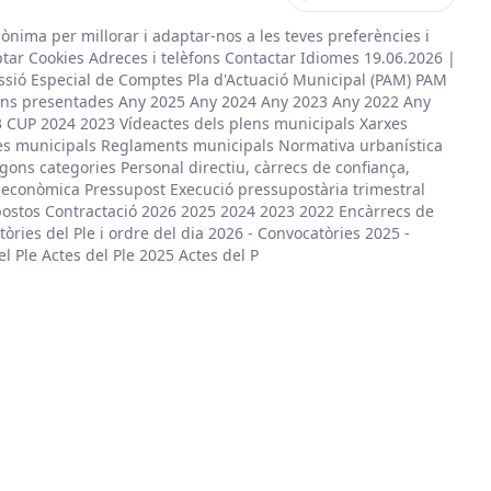
nònima per millorar i adaptar-nos a les teves preferències i
ptar Cookies Adreces i telèfons Contactar Idiomes 19.06.2026 |
ssió Especial de Comptes Pla d'Actuació Municipal (PAM) PAM
ns presentades Any 2025 Any 2024 Any 2023 Any 2022 Any
3 CUP 2024 2023 Vídeactes dels plens municipals Xarxes
es municipals Reglaments municipals Normativa urbanística
gons categories Personal directiu, càrrecs de confiança,
ó econòmica Pressupost Execució pressupostària trimestral
postos Contractació 2026 2025 2024 2023 2022 Encàrrecs de
ies del Ple i ordre del dia 2026 - Convocatòries 2025 -
 Ple Actes del Ple 2025 Actes del P