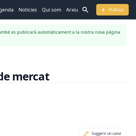
genda
Notícies
Qui som
Arxiu
Publica
ambé es publicarà automàticament a la nostra nova pàgina
 de mercat
Suggerir un canvi