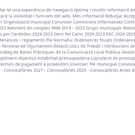
litar-te una experiència de navegació òptima i recollir informació a
arà la visibilitat i funcions del web. Més informació Rebutjar Acce
rn Organització municipal Consistori Comissions Informatives Comi
023 Retiment de comptes PAM 2019 - 2023 Grups municipals Mocio
unts per Cardedeu 2024 2023 Gent Pel Canvi 2024 2023 ERC 2024 202
rdenances i reglaments Pla Normatiu Ordenances fiscals Ordenanc
Personal de l'Ajuntament Relació Llocs de Treball i retribucions se
Decàleg de Bones Pràctiques de la Comunicació Local Pública Gesti
iment objectius estabilitat pressupostària Liquidació de pressu
ermini de pagament a proveïdors Inventari Ple municipal Convocatòr
- Convocatòries 2021 - Convocatòries 2020 - Convocatòries Actes del