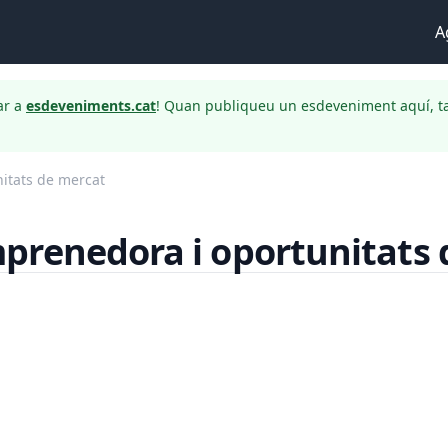
A
ar a
esdeveniments.cat
! Quan publiqueu un esdeveniment aquí, t
itats de mercat
prenedora i oportunitats