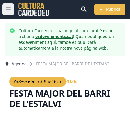
Publica
Obrir menú principal
Cultura Cardedeu s'ha ampliat i ara també es pot
trobar a
esdeveniments.cat
! Quan publiqueu un
esdeveniment aquí, també es publicarà
automàticament a la nostra nova pàgina web.
Agenda
FESTA MAJOR DEL BARRI DE L'ESTALVI
Del 3 al 5 de juliol del 2026
Esdeveniment finalitzat
FESTA MAJOR DEL BARRI
DE L'ESTALVI