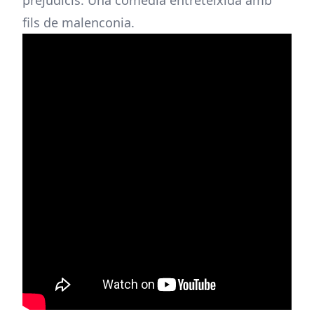
prejudicis. Una comèdia entreteixida amb
fils de malenconia.