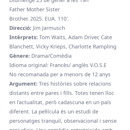
Diumenge 25 de gener a les 19h
Father Mother Sister
Brother. 2025. EUA. 110′.
Direcció:
Jim Jarmusch
Intèrprets:
Tom Waits, Adam Driver, Cate
Blanchett, Vicky Krieps, Charlotte Rampling
Gènere:
Drama/Comèdia
Idioma original: Francès/ anglès V.O.S.E
No recomanada per a menors de 12 anys
Argument:
Tres històries sobre relacions
distants entre pares i fills. Totes tenen lloc
en l’actualitat, però cadascuna en un país
diferent. La pel·lícula és un estudi de
personatges tranquil, observacional i sense