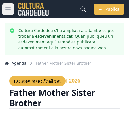
Publica
Obrir menú principal
Cultura Cardedeu s'ha ampliat i ara també es pot
trobar a
esdeveniments.cat
! Quan publiqueu un
esdeveniment aquí, també es publicarà
automàticament a la nostra nova pàgina web.
Agenda
Father Mother Sister Brother
Dijous, 22 de gener del 2026
Esdeveniment finalitzat
Father Mother Sister
Brother