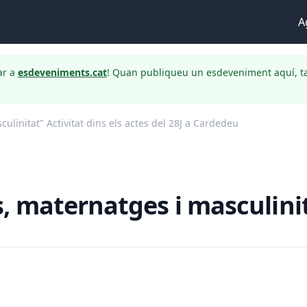
A
ar a
esdeveniments.cat
! Quan publiqueu un esdeveniment aquí, t
linitat" Activitat dins els actes del 28J a Cardedeu
 maternatges i masculinita