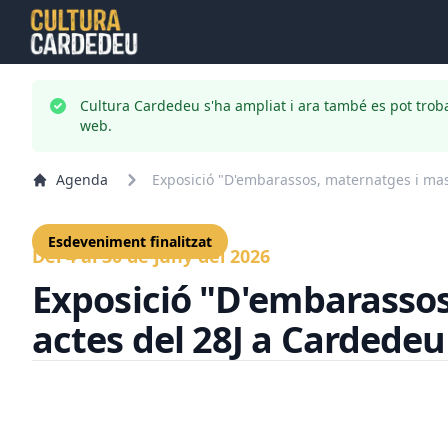
Cultura Cardedeu s'ha ampliat i ara també es pot trob
web.
Agenda
Exposició "D'embarassos, maternatges i mascu
Esdeveniment finalitzat
Del 4 al 30 de juny del 2026
Exposició "D'embarassos,
actes del 28J a Cardedeu