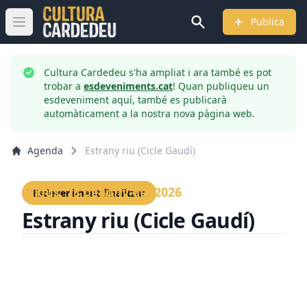
Publica
Obrir menú principal
Cultura Cardedeu s'ha ampliat i ara també es pot
trobar a
esdeveniments.cat
! Quan publiqueu un
esdeveniment aquí, també es publicarà
automàticament a la nostra nova pàgina web.
Agenda
Estrany riu (Cicle Gaudí)
Dijous, 18 de juny del 2026
Esdeveniment finalitzat
Estrany riu (Cicle Gaudí)