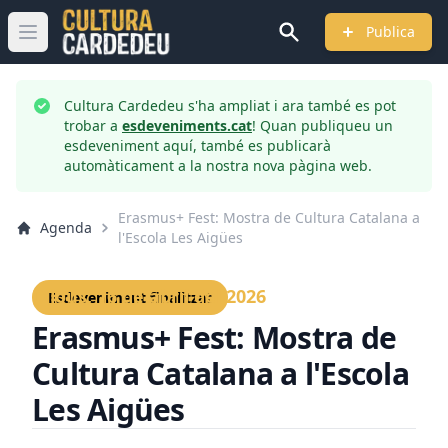
Publica
Obrir menú principal
Cultura Cardedeu s'ha ampliat i ara també es pot
trobar a
esdeveniments.cat
! Quan publiqueu un
esdeveniment aquí, també es publicarà
automàticament a la nostra nova pàgina web.
Erasmus+ Fest: Mostra de Cultura Catalana a
Agenda
l'Escola Les Aigües
Dijous, 16 de abril del 2026
Esdeveniment finalitzat
Erasmus+ Fest: Mostra de
Cultura Catalana a l'Escola
Les Aigües