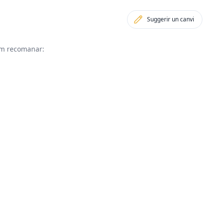
Suggerir un canvi
vam recomanar: