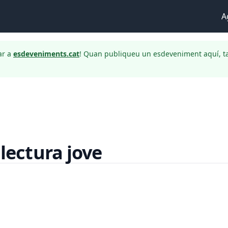
A
ar a
esdeveniments.cat
! Quan publiqueu un esdeveniment aquí, t
ectura jove