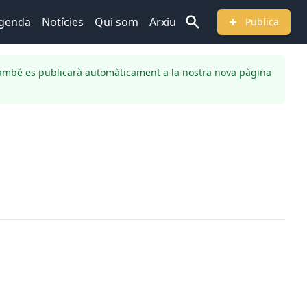
genda
Notícies
Qui som
Arxiu
Publica
ambé es publicarà automàticament a la nostra nova pàgina