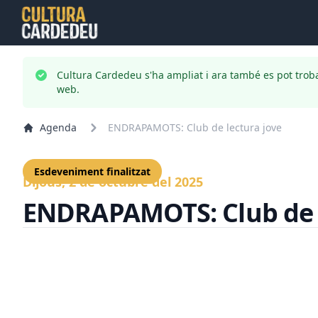
Cultura Cardedeu s'ha ampliat i ara també es pot trob
web.
Agenda
ENDRAPAMOTS: Club de lectura jove
Esdeveniment finalitzat
Dijous, 2 de octubre del 2025
ENDRAPAMOTS: Club de l