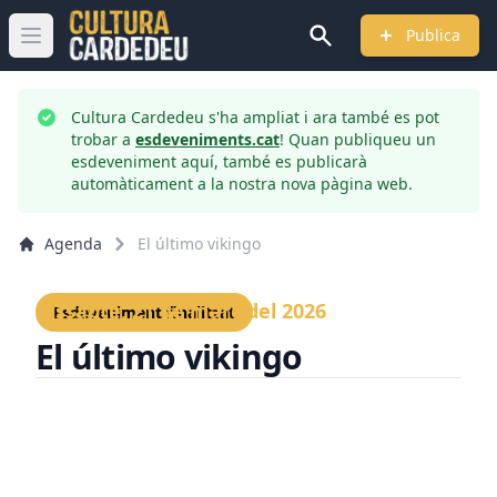
Publica
Obrir menú principal
Cultura Cardedeu s'ha ampliat i ara també es pot
trobar a
esdeveniments.cat
! Quan publiqueu un
esdeveniment aquí, també es publicarà
automàticament a la nostra nova pàgina web.
Agenda
El último vikingo
Dissabte, 21 de març del 2026
Esdeveniment finalitzat
El último vikingo