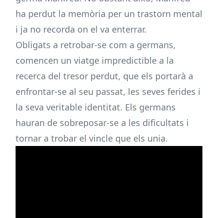
ha perdut la memòria per un trastorn mental
i ja no recorda on el va enterrar.
Obligats a retrobar-se com a germans,
comencen un viatge impredictible a la
recerca del tresor perdut, que els portarà a
enfrontar-se al seu passat, les seves ferides i
la seva veritable identitat. Els germans
hauran de sobreposar-se a les dificultats i
tornar a trobar el vincle que els unia.