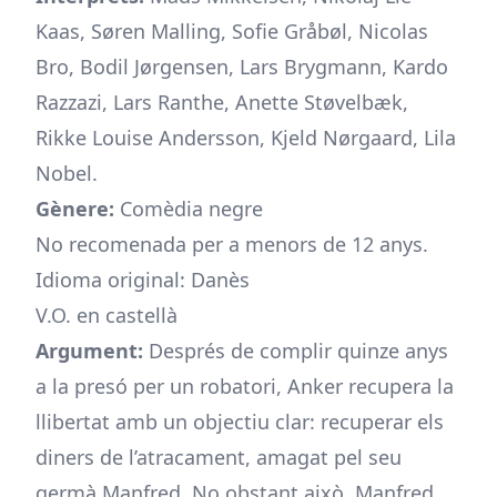
Kaas, Søren Malling, Sofie Gråbøl, Nicolas
Bro, Bodil Jørgensen, Lars Brygmann, Kardo
Razzazi, Lars Ranthe, Anette Støvelbæk,
Rikke Louise Andersson, Kjeld Nørgaard, Lila
Nobel.
Gènere:
Comèdia negre
No recomenada per a menors de 12 anys.
Idioma original: Danès
V.O. en castellà
Argument:
Després de complir quinze anys
a la presó per un robatori, Anker recupera la
llibertat amb un objectiu clar: recuperar els
diners de l’atracament, amagat pel seu
germà Manfred. No obstant això, Manfred