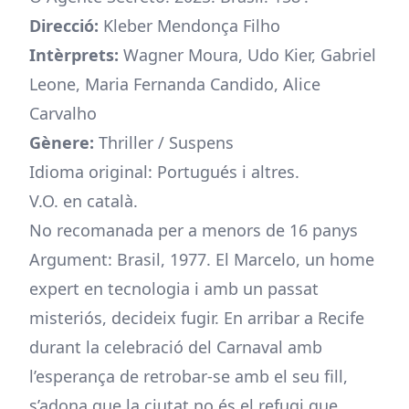
Direcció:
Kleber Mendonça Filho
Intèrprets:
Wagner Moura, Udo Kier, Gabriel
Leone, Maria Fernanda Candido, Alice
Carvalho
Gènere:
Thriller / Suspens
Idioma original: Portugués i altres.
V.O. en català.
No recomanada per a menors de 16 panys
Argument: Brasil, 1977. El Marcelo, un home
expert en tecnologia i amb un passat
misteriós, decideix fugir. En arribar a Recife
durant la celebració del Carnaval amb
l’esperança de retrobar-se amb el seu fill,
s’adona que la ciutat no és el refugi que